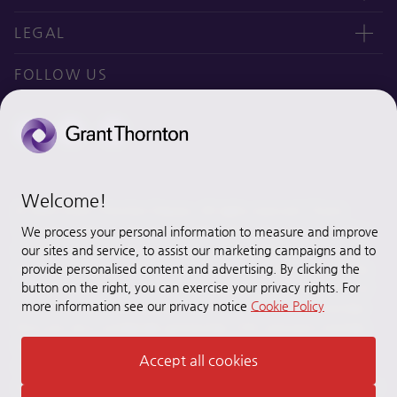
오시는 길
CEO message
LEGAL
Why Grant Thornton Daejoo?
Privacy policy
FOLLOW US
Ethics & Integrity
Disclaimer
Site map
Cookie Preferences
Welcome!
© 2020 Grant Thornton Daejoo. All rights reserved. “Grant
Thornton” refers to the brand under which the Grant Thornton
We process your personal information to measure and improve
member firms provide assurance, tax and advisory services to
our sites and service, to assist our marketing campaigns and to
their clients and/or refers to one or more member firms, as the
provide personalised content and advertising. By clicking the
button on the right, you can exercise your privacy rights. For
context requires. [Grant Thornton Daejoo] is a member firm of
more information see our privacy notice
Cookie Policy
Grant Thornton International Ltd (GTIL). GTIL and the member
firms are not a worldwide partnership. GTIL and each member
firm is a separate legal entity. Services are delivered by the
Accept all cookies
member firms. GTIL does not provide services to clients. GTIL
and its member firms are not agents of, and do not obligate, one