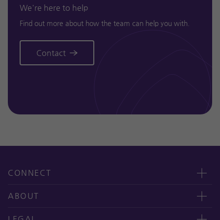
We're here to help
Find out more about how the team can help you with.
Contact
CONNECT
Contact us
ABOUT
오시는 길
CEO message
LEGAL