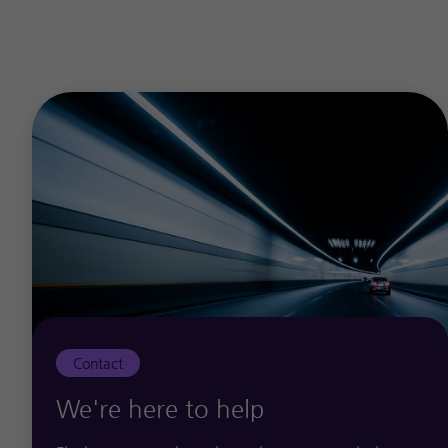
자산, 부채 실사
재무예측 및 사업계획 수립 지원
합병 및 경영권 인수검토 용역
원가배분 감사
로열티 감사
각종 면허 신청 및 갱신을 위한 진단감사
기업지배구조개선자문
비영리기관의 복식부기제도 도입지원
벤처기업 창업지원
Contact
We're here to help