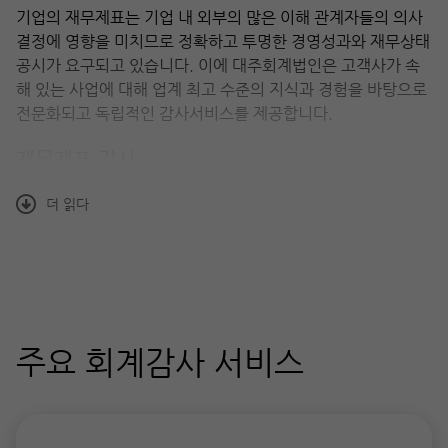
기업의 재무제표는 기업 내 외부의 많은 이해 관계자들의 의사
결정에 영향을 미치므로 정확하고 투명한 경영성과와 재무상태
공시가 요구되고 있습니다. 이에 대주회계법인은 고객사가 속
해 있는 사업에 대해 업계 최고 수준의 지식과 경험을 바탕으로
전문화되고 독립적인 감사서비스를 제공합니다.
재무제표 감사
주식회사의 외부감사에 관한 법률과 기타 법률에 의한 법정
더 읽다
감사
연결재무제표 감사
미국 및 국제회계기준에 의한 감사
공공부문 및 비영리법인 감사
SPC 회계감사, 신탁자산 감사
기업합병, 경영권 인수 등 이해관계자의 요구에 의한 특수
주요 회계감사 서비스
형태의 감사
회계자문 용역