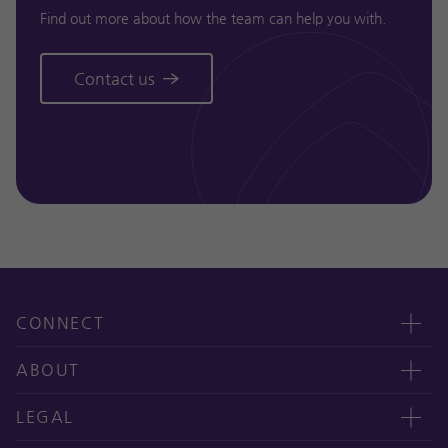
Find out more about how the team can help you with.
Contact us
CONNECT
Contact us
ABOUT
오시는 길
CEO message
LEGAL